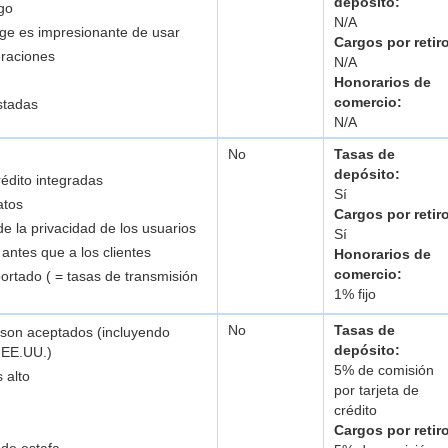
depósito:
go
N/A
nge es impresionante de usar
Cargos por retir
eraciones
N/A
Honorarios de
comercio:
istadas
N/A
No
Tasas de
depósito:
rédito integradas
Sí
atos
Cargos por retir
e la privacidad de los usuarios
Sí
antes que a los clientes
Honorarios de
comercio:
ortado ( = tasas de transmisión
1% fijo
No
Tasas de
 son aceptados (incluyendo
depósito:
 EE.UU.)
5% de comisión
 alto
por tarjeta de
crédito
Cargos por retir