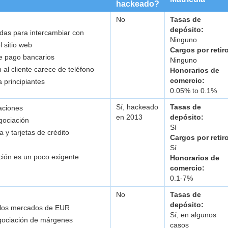
hackeado?
No
Tasas de
depósito:
as para intercambiar con
Ninguno
 sitio web
Cargos por retir
e pago bancarios
Ninguno
n al cliente carece de teléfono
Honorarios de
comercio:
a principiantes
0.05% to 0.1%
Sí, hackeado
Tasas de
aciones
en 2013
depósito:
gociación
Sí
 y tarjetas de crédito
Cargos por retir
Sí
ación es un poco exigente
Honorarios de
comercio:
0.1-7%
No
Tasas de
depósito:
n los mercados de EUR
Sí, en algunos
gociación de márgenes
casos