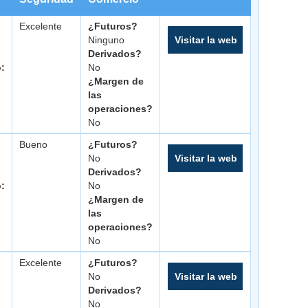
Excelente
¿Futuros?
Ninguno
Visitar la web
Derivados?
o:
No
¿Margen de
las
operaciones?
No
Bueno
¿Futuros?
No
Visitar la web
Derivados?
o:
No
¿Margen de
las
operaciones?
No
Excelente
¿Futuros?
No
Visitar la web
Derivados?
No