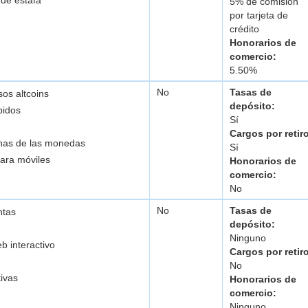
 de estafa
5% de comisión
por tarjeta de
crédito
Honorarios de
comercio:
5.50%
No
Tasas de
os altcoins
depósito:
pidos
Sí
Cargos por retir
unas de las monedas
Sí
para móviles
Honorarios de
comercio:
No
No
Tasas de
ntas
depósito:
Ninguno
b interactivo
Cargos por retir
No
tivas
Honorarios de
comercio:
Ninguno