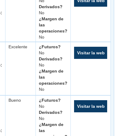
No
Visitar la web
Derivados?
o:
No
¿Margen de
las
operaciones?
No
Excelente
¿Futuros?
No
Visitar la web
Derivados?
o:
No
¿Margen de
las
operaciones?
No
Bueno
¿Futuros?
No
Visitar la web
Derivados?
No
¿Margen de
o:
las