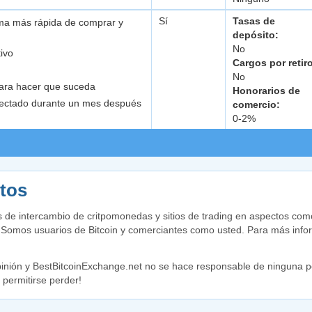
Sí
Tasas de
ma más rápida de comprar y
depósito:
No
ivo
Cargos por retir
No
para hacer que suceda
Honorarios de
onectado durante un mes después
comercio:
0-2%
tos
de intercambio de critpomonedas y sitios de trading en aspectos como
s. Somos usuarios de Bitcoin y comerciantes como usted. Para más info
nión y BestBitcoinExchange.net no se hace responsable de ninguna pé
permitirse perder!