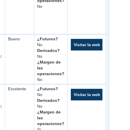
operaciones?
No
Bueno
¿Futuros?
No
Visitar la web
Derivados?
o:
No
¿Margen de
las
operaciones?
No
Excelente
¿Futuros?
No
Visitar la web
Derivados?
o:
No
¿Margen de
las
operaciones?
Sí