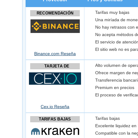
Tarifas muy bajas
RECOMENDACIÓN
Una miríada de moned
No hay retrasos con el
No acepta métodos d
El servicio de atenció
El sitio web no es par
Binance.com Reseña
Alto volumen de oper
TARJETA DE
CREDITO
Ofrece margen de ne
Transferencia bancaria
Premium en precios
El proceso de verific
Cex.io Reseña
Tarifas bajas
TARIFAS BAJAS
Excelente liquidez e
Compatible con la ne