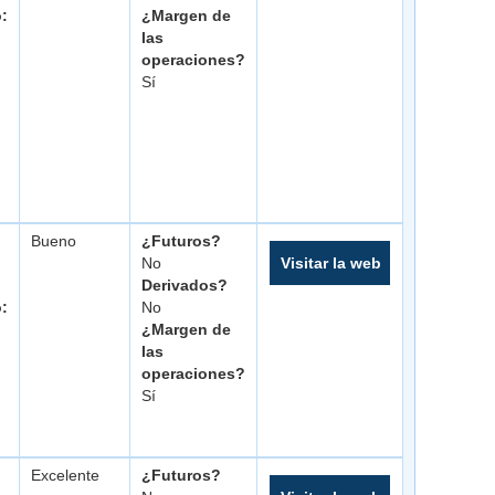
o:
¿Margen de
las
operaciones?
Sí
Bueno
¿Futuros?
No
Visitar la web
Derivados?
o:
No
¿Margen de
las
operaciones?
Sí
Excelente
¿Futuros?