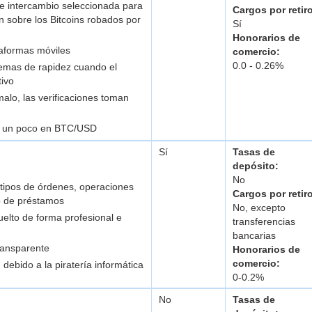
e intercambio seleccionada para
Cargos por retir
n sobre los Bitcoins robados por
Sí
Honorarios de
taformas móviles
comercio:
0.0 - 0.26%
emas de rapidez cuando el
ivo
malo, las verificaciones toman
a un poco en BTC/USD
Sí
Tasas de
depósito:
No
tipos de órdenes, operaciones
Cargos por retir
 de préstamos
No, excepto
uelto de forma profesional e
transferencias
bancarias
ransparente
Honorarios de
comercio:
debido a la piratería informática
0-0.2%
No
Tasas de