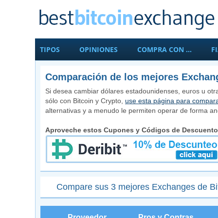
TIPOS
OPINIONES
COMPRA CON …
F
Comparación de los mejores Exchang
Si desea cambiar dólares estadounidenses, euros u otra
sólo con Bitcoin y Crypto,
use esta página para compara
alternativas y a menudo le permiten operar de forma 
Aproveche estos Cupones y Códigos de Descuento
Compare sus 3 mejores Exchanges de Bi
Proveedor
Pros y Contras