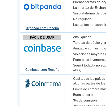
Buenas formas de pa
La interfaz de Excha
Sin plataforma de op
No regulado
Las tarifas no están l
Bitpanda.com Reseña
Alta liquidez
FÁCIL DE USAR
Tarjetas de débito y c
Amigable con los nov
Violaciones mayores d
Pone a los inversores 
Segwit todavía no sop
Coinbase.com Reseña
altas)
Casi todos los países
algunas partes de los
Límite de compra más
Buen soporte
3% de comisión