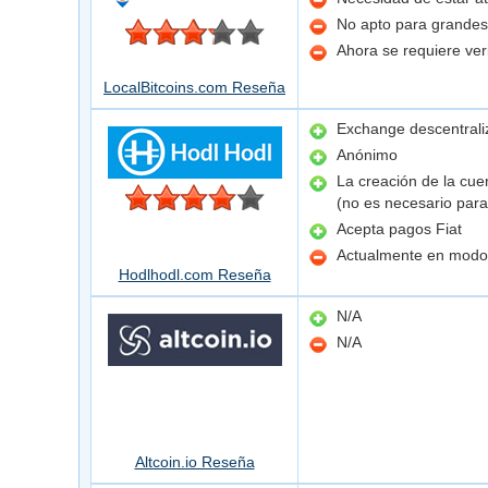
No apto para grande
Ahora se requiere veri
LocalBitcoins.com Reseña
Exchange descentraliz
Anónimo
La creación de la cuen
(no es necesario par
Acepta pagos Fiat
Actualmente en modo
Hodlhodl.com Reseña
N/A
N/A
Altcoin.io Reseña