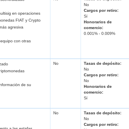
No
Cargos por retiro:
ultisig en operaciones
Sí
monedas FIAT y Crypto
Honorarios de
 más agresiva
comercio:
0.001% - 0.009%
 equipo con otras
No
Tasas de depósito:
izado
No
criptomonedas
Cargos por retiro:
No
información de su
Honorarios de
comercio:
Sí
No
Tasas de depósito:
No
Cargos por retiro:
ento a las estafas