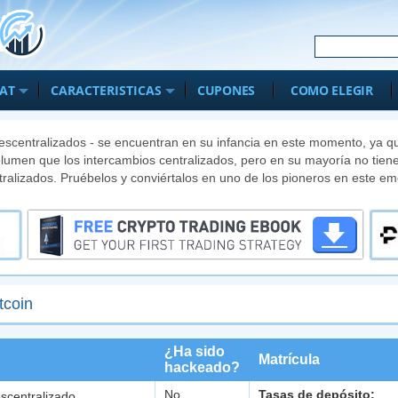
IAT
CARACTERISTICAS
CUPONES
COMO ELEGIR
descentralizados - se encuentran en su infancia en este momento, ya 
umen que los intercambios centralizados, pero en su mayoría no tiene
tralizados. Pruébelos y conviértalos en uno de los pioneros en este e
tcoin
¿Ha sido
Matrícula
hackeado?
No
Tasas de depósito:
scentralizado