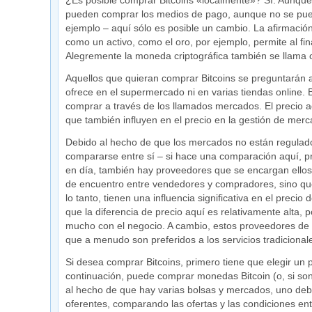
¿Es posible comprar Bitcoins «localmente»? Sí. Aunque
pueden comprar los medios de pago, aunque no se pue
ejemplo – aquí sólo es posible un cambio. La afirmaci
como un activo, como el oro, por ejemplo, permite al fi
Alegremente la moneda criptográfica también se llama oro
Aquellos que quieran comprar Bitcoins se preguntarán al
ofrece en el supermercado ni en varias tiendas online.
comprar a través de los llamados mercados. El precio 
que también influyen en el precio en la gestión de mer
Debido al hecho de que los mercados no están regulados
compararse entre sí – si hace una comparación aquí, pr
en día, también hay proveedores que se encargan ellos
de encuentro entre vendedores y compradores, sino qu
lo tanto, tienen una influencia significativa en el precio
que la diferencia de precio aquí es relativamente alta,
mucho con el negocio. A cambio, estos proveedores de se
que a menudo son preferidos a los servicios tradicional
Si desea comprar Bitcoins, primero tiene que elegir un p
continuación, puede comprar monedas Bitcoin (o, si so
al hecho de que hay varias bolsas y mercados, uno debe
oferentes, comparando las ofertas y las condiciones entr