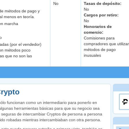
No
Tasas de depósito:
No
de métodos de pago y
Cargos por retiro:
l menos en teoría.
No
 en marcha
Honorarios de
comercio:
o
Comisiones para
compradores que utiliza
adas (por el vendedor)
métodos de pago
con métodos poco
inusuales
s que no son las
rypto
sólo funcionan como un intermediario para ponerlo en
algunas herramientas básicas para que su negocio sea
s seguras de intercambiar Cryptos de persona a persona
ido robadas mientras intercambiaban con otra persona.