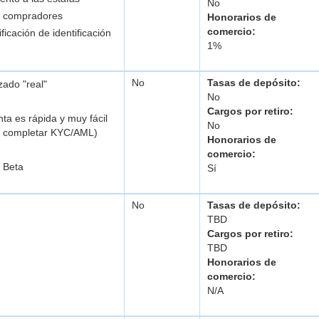
No
s compradores
Honorarios de
comercio:
ficación de identificación
1%
No
Tasas de depósito:
ado "real"
No
Cargos por retiro:
ta es rápida y muy fácil
No
a completar KYC/AML)
Honorarios de
comercio:
 Beta
Sí
No
Tasas de depósito:
TBD
Cargos por retiro:
TBD
Honorarios de
comercio:
N/A