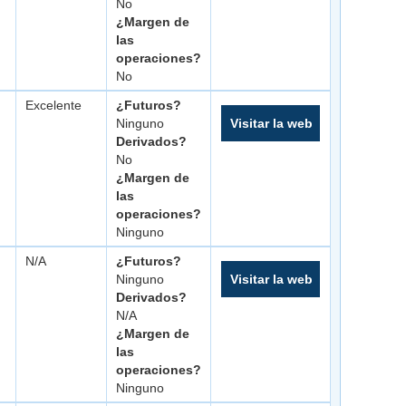
No
¿Margen de
las
operaciones?
No
Excelente
¿Futuros?
Ninguno
Visitar la web
Derivados?
No
¿Margen de
las
operaciones?
Ninguno
N/A
¿Futuros?
Ninguno
Visitar la web
Derivados?
N/A
¿Margen de
las
operaciones?
Ninguno