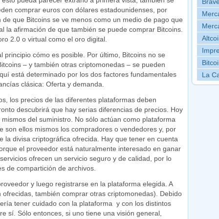
 esto pueda parecer extraño a primera vista, también se
Brave
den comprar euros con dólares estadounidenses, por
Merca
ón de que Bitcoins se ve menos como un medio de pago que
Merca
nal la afirmación de que también se puede comprar Bitcoins.
Altco
 2.0 o virtual como el oro digital.
Impre
 principio cómo es posible. Por último, Bitcoins no se
Bitco
 Bitcoins – y también otras criptomonedas – se pueden
aquí está determinado por los dos factores fundamentales
La Ca
cancías clásica: Oferta y demanda.
, los precios de las diferentes plataformas deben
onto descubrirá que hay serias diferencias de precios. Hoy
 mismos del suministro. No sólo actúan como plataforma
e son ellos mismos los compradores o vendedores y, por
 de la divisa criptográfica ofrecida. Hay que tener en cuenta
 porque el proveedor está naturalmente interesado en ganar
rvicios ofrecen un servicio seguro y de calidad, por lo
es de compartición de archivos.
roveedor y luego registrarse en la plataforma elegida. A
n ofrecidas, también comprar otras criptomonedas). Debido
ría tener cuidado con la plataforma y con los distintos
e sí. Sólo entonces, si uno tiene una visión general,