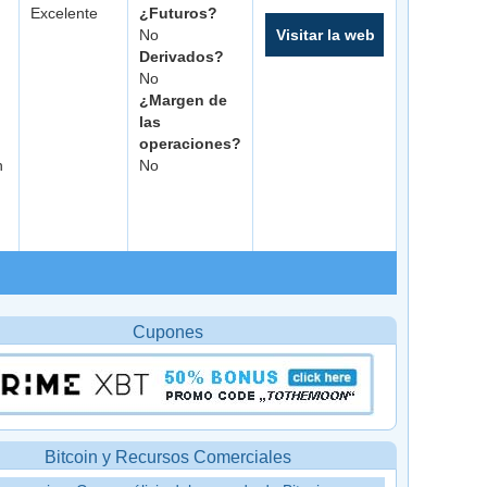
Excelente
¿Futuros?
No
Visitar la web
Derivados?
No
¿Margen de
las
operaciones?
n
No
Cupones
Bitcoin y Recursos Comerciales