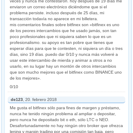
veces y nunca me contestaron. hoy después de 19 días me
enviaron un correo electrónico diciéndome que si el
problema persiste. incluso después de 25 días, mi
transacción todavía no aparece en mi billetera.
mis comentarios finales sobre bitfinex son «bitfinex es uno
de los peores intercambios que he usado jamás, son tan
poco profesionales que ni siquiera saben lo que es un
profesionalismo. su apoyo es tan pobre que tienes que
esperar días para que te contesten, ni siquiera un día o tres
días, sino 19 días. puedo dar 0/10 y nunca más volveré a
usar este intercambio de mierda y animar a otros a no
usarlo, en su lugar hay un montón de otros intercambios
que son mucho mejores que el bitfinex como BINANCE uno
de los mejores».
0/10
de123
, 20. febrero 2018
Me gusta el bitfinex sólo para fines de margen y préstamo,
nunca he tenido ningún problema al ampliar o depositar,
pero nunca he depositado bit o eth, sólo LTC o NEO.
Desafortunadamente no hay ningún otro broker que ofrezca
lening y margin trading por una comisión tan baja, pero