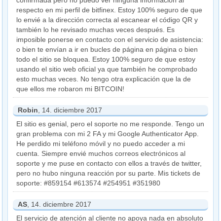
confirmada pero no puedo ver ninguna información al
respecto en mi perfil de bitfinex. Estoy 100% seguro de que
lo envié a la dirección correcta al escanear el código QR y
también lo he revisado muchas veces después. Es
imposible ponerse en contacto con el servicio de asistencia:
o bien te envían a ir en bucles de página en página o bien
todo el sitio se bloquea. Estoy 100% seguro de que estoy
usando el sitio web oficial ya que también he comprobado
esto muchas veces. No tengo otra explicación que la de
que ellos me robaron mi BITCOIN!
Robin
, 14. diciembre 2017
El sitio es genial, pero el soporte no me responde. Tengo un
gran problema con mi 2 FA y mi Google Authenticator App.
He perdido mi teléfono móvil y no puedo acceder a mi
cuenta. Siempre envié muchos correos electrónicos al
soporte y me puse en contacto con ellos a través de twitter,
pero no hubo ninguna reacción por su parte. Mis tickets de
soporte: #859154 #613574 #254951 #351980
AS
, 14. diciembre 2017
El servicio de atención al cliente no apoya nada en absoluto