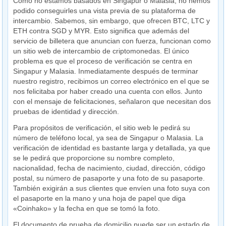
Como no estamos basados en Singapur o Malasia, no hemos
podido conseguirles una vista previa de su plataforma de
intercambio. Sabemos, sin embargo, que ofrecen BTC, LTC y
ETH contra SGD y MYR. Esto significa que además del
servicio de billetera que anuncian con fuerza, funcionan como
un sitio web de intercambio de criptomonedas. El único
problema es que el proceso de verificación se centra en
Singapur y Malasia. Inmediatamente después de terminar
nuestro registro, recibimos un correo electrónico en el que se
nos felicitaba por haber creado una cuenta con ellos. Junto
con el mensaje de felicitaciones, señalaron que necesitan dos
pruebas de identidad y dirección.
Para propósitos de verificación, el sitio web le pedirá su
número de teléfono local, ya sea de Singapur o Malasia. La
verificación de identidad es bastante larga y detallada, ya que
se le pedirá que proporcione su nombre completo,
nacionalidad, fecha de nacimiento, ciudad, dirección, código
postal, su número de pasaporte y una foto de su pasaporte.
También exigirán a sus clientes que envíen una foto suya con
el pasaporte en la mano y una hoja de papel que diga
«Coinhako» y la fecha en que se tomó la foto.
El documento de prueba de domicilio puede ser un estado de