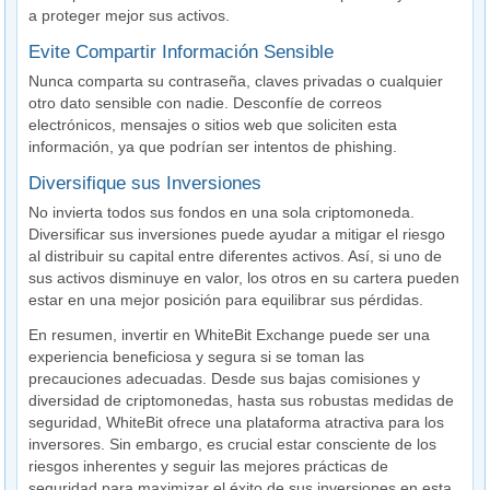
a proteger mejor sus activos.
Evite Compartir Información Sensible
Nunca comparta su contraseña, claves privadas o cualquier
otro dato sensible con nadie. Desconfíe de correos
electrónicos, mensajes o sitios web que soliciten esta
información, ya que podrían ser intentos de phishing.
Diversifique sus Inversiones
No invierta todos sus fondos en una sola criptomoneda.
Diversificar sus inversiones puede ayudar a mitigar el riesgo
al distribuir su capital entre diferentes activos. Así, si uno de
sus activos disminuye en valor, los otros en su cartera pueden
estar en una mejor posición para equilibrar sus pérdidas.
En resumen, invertir en WhiteBit Exchange puede ser una
experiencia beneficiosa y segura si se toman las
precauciones adecuadas. Desde sus bajas comisiones y
diversidad de criptomonedas, hasta sus robustas medidas de
seguridad, WhiteBit ofrece una plataforma atractiva para los
inversores. Sin embargo, es crucial estar consciente de los
riesgos inherentes y seguir las mejores prácticas de
seguridad para maximizar el éxito de sus inversiones en esta