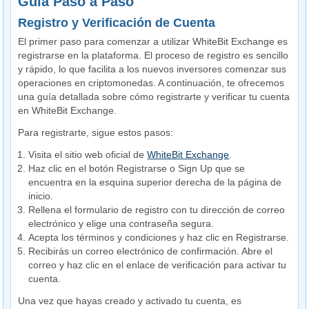
Guía Paso a Paso
Registro y Verificación de Cuenta
El primer paso para comenzar a utilizar WhiteBit Exchange es
registrarse en la plataforma. El proceso de registro es sencillo
y rápido, lo que facilita a los nuevos inversores comenzar sus
operaciones en criptomonedas. A continuación, te ofrecemos
una guía detallada sobre cómo registrarte y verificar tu cuenta
en WhiteBit Exchange.
Para registrarte, sigue estos pasos:
Visita el sitio web oficial de
WhiteBit Exchange
.
Haz clic en el botón Registrarse o Sign Up que se
encuentra en la esquina superior derecha de la página de
inicio.
Rellena el formulario de registro con tu dirección de correo
electrónico y elige una contraseña segura.
Acepta los términos y condiciones y haz clic en Registrarse.
Recibirás un correo electrónico de confirmación. Abre el
correo y haz clic en el enlace de verificación para activar tu
cuenta.
Una vez que hayas creado y activado tu cuenta, es