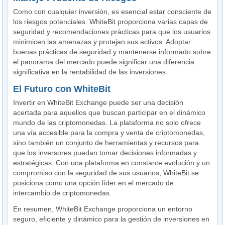
Como con cualquier inversión, es esencial estar consciente de
los riesgos potenciales. WhiteBit proporciona varias capas de
seguridad y recomendaciones prácticas para que los usuarios
minimicen las amenazas y protejan sus activos. Adoptar
buenas prácticas de seguridad y mantenerse informado sobre
el panorama del mercado puede significar una diferencia
significativa en la rentabilidad de las inversiones.
El Futuro con WhiteBit
Invertir en WhiteBit Exchange puede ser una decisión
acertada para aquellos que buscan participar en el dinámico
mundo de las criptomonedas. La plataforma no solo ofrece
una vía accesible para la compra y venta de criptomonedas,
sino también un conjunto de herramientas y recursos para
que los inversores puedan tomar decisiones informadas y
estratégicas. Con una plataforma en constante evolución y un
compromiso con la seguridad de sus usuarios, WhiteBit se
posiciona como una opción líder en el mercado de
intercambio de criptomonedas.
En resumen, WhiteBit Exchange proporciona un entorno
seguro, eficiente y dinámico para la gestión de inversiones en