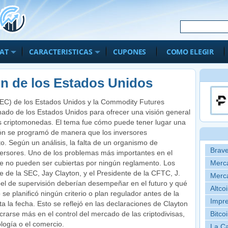
IAT
CARACTERISTICAS
CUPONES
COMO ELEGIR
n de los Estados Unidos
EC) de los Estados Unidos y la Commodity Futures
do de los Estados Unidos para ofrecer una visión general
as criptomonedas. El tema fue cómo puede tener lugar una
ión se programó de manera que los inversores
to. Según un análisis, la falta de un organismo de
Brave
versores. Uno de los problemas más importantes en el
e no pueden ser cubiertas por ningún reglamento. Los
Merca
e de la SEC, Jay Clayton, y el Presidente de la CFTC, J.
Merca
el de supervisión deberían desempeñar en el futuro y qué
Altco
e planificó ningún criterio o plan regulador antes de la
Impre
ta la fecha. Esto se reflejó en las declaraciones de Clayton
rarse más en el control del mercado de las criptodivisas,
Bitco
ología o el comercio.
La Ca