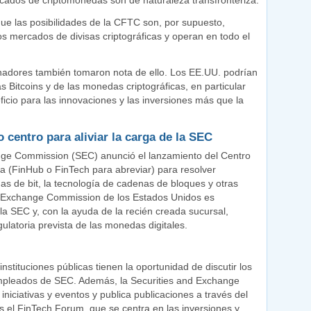
rcados de criptomonedas son de naturaleza transfronteriza.
que las posibilidades de la CFTC son, por supuesto,
os mercados de divisas criptográficas y operan en todo el
enadores también tomaron nota de ello. Los EE.UU. podrían
 Bitcoins y de las monedas criptográficas, en particular
cio para las innovaciones y las inversiones más que la
 centro para aliviar la carga de la SEC
ange Commission (SEC) anunció el lanzamiento del Centro
ra (FinHub o FinTech para abreviar) para resolver
as de bit, la tecnología de cadenas de bloques y otras
and Exchange Commission de los Estados Unidos es
 la SEC y, con la ayuda de la recién creada sucursal,
ulatoria prevista de las monedas digitales.
instituciones públicas tienen la oportunidad de discutir los
 empleados de SEC. Además, la Securities and Exchange
iciativas y eventos y publica publicaciones a través del
s el FinTech Forum, que se centra en las inversiones y