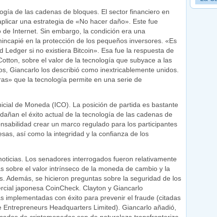
ogía de las cadenas de bloques. El sector financiero en
a aplicar una estrategia de «No hacer daño». Este fue
 de Internet. Sin embargo, la condición era una
hincapié en la protección de los pequeños inversores. «Es
 Ledger si no existiera Bitcoin». Esa fue la respuesta de
otton, sobre el valor de la tecnología que subyace a las
s, Giancarlo los describió como inextricablemente unidos.
s» que la tecnología permite en una serie de
nicial de Moneda (ICO). La posición de partida es bastante
añan el éxito actual de la tecnología de las cadenas de
sabilidad crear un marco regulado para los participantes
as, así como la integridad y la confianza de los
oticias. Los senadores interrogados fueron relativamente
as sobre el valor intrínseco de la moneda de cambio y la
os. Además, se hicieron preguntas sobre la seguridad de los
ercial japonesa CoinCheck. Clayton y Giancarlo
as implementadas con éxito para prevenir el fraude (citadas
e Entrepreneurs Headquarters Limited). Giancarlo añadió,