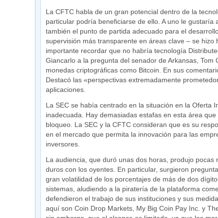
La CFTC habla de un gran potencial dentro de la tecnol
particular podría beneficiarse de ello. A uno le gustarí
también el punto de partida adecuado para el desarrollo
supervisión más transparente en áreas clave – se hizo 
importante recordar que no habría tecnología Distributed
Giancarlo a la pregunta del senador de Arkansas, Tom C
monedas criptográficas como Bitcoin. En sus comentario
Destacó las «perspectivas extremadamente prometedora
aplicaciones.
La SEC se había centrado en la situación en la Oferta I
inadecuada. Hay demasiadas estafas en esta área que d
bloqueo. La SEC y la CFTC consideran que es su respon
en el mercado que permita la innovación para las empres
inversores.
La audiencia, que duró unas dos horas, produjo pocas n
duros con los oyentes. En particular, surgieron pregunt
gran volatilidad de los porcentajes de más de dos dígit
sistemas, aludiendo a la piratería de la plataforma com
defendieron el trabajo de sus instituciones y sus medid
aquí son Coin Drop Markets, My Big Coin Pay Inc. y Th