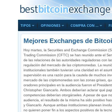
TIPOS
OPINIONES
COMPRA CON …
F
Mejores Exchanges de Bitcoi
Hoy martes, la Securities and Exchange Commission (S
Trading Commission (CFTC) se han reunido ante el Sena
de las relaciones de las autoridades reguladoras con l
regulación del mercado de las criptomonedas. La reun
institucionales también tuvieran una claridad en el asun
supervisión es una razón para la cautela de muchos in
mercado de las criptomonedas son las zonas grises, qu
oradores principales en la audiencia fueron el President
Christopher Giancarlo. Ambos deberían aclarar qué pap
competencias deberían otorgárseles. A pesar de que no s
audiencia, el resultado de la misma ha sido positivo has
y Giancarlo. Aunque ambas instituciones planean involuc
no quieren poner fin a los aspectos positivos de la tecn