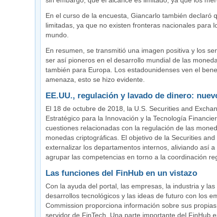
sin embargo, que el alcance es limitado, ya que los me
En el curso de la encuesta, Giancarlo también declaró 
limitadas, ya que no existen fronteras nacionales para l
mundo.
En resumen, se transmitió una imagen positiva y los s
ser así pioneros en el desarrollo mundial de las monedas
también para Europa. Los estadounidenses ven el benefi
amenaza, esto se hizo evidente.
EE.UU., regulación y lavado de dinero: nuevo
El 18 de octubre de 2018, la U.S. Securities and Exch
Estratégico para la Innovación y la Tecnología Financie
cuestiones relacionadas con la regulación de las moned
monedas criptográficas. El objetivo de la Securities 
externalizar los departamentos internos, aliviando así a
agrupar las competencias en torno a la coordinación reg
Las funciones del FinHub en un vistazo
Con la ayuda del portal, las empresas, la industria y las 
desarrollos tecnológicos y las ideas de futuro con los
Commission proporciona información sobre sus propias in
servidor de FinTech. Una parte importante del FinHub e