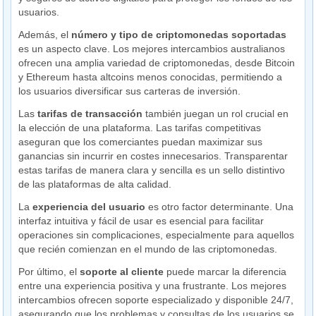
usuarios.
Además, el
número y tipo de criptomonedas soportadas
es un aspecto clave. Los mejores intercambios australianos
ofrecen una amplia variedad de criptomonedas, desde Bitcoin
y Ethereum hasta altcoins menos conocidas, permitiendo a
los usuarios diversificar sus carteras de inversión.
Las
tarifas de transacción
también juegan un rol crucial en
la elección de una plataforma. Las tarifas competitivas
aseguran que los comerciantes puedan maximizar sus
ganancias sin incurrir en costes innecesarios. Transparentar
estas tarifas de manera clara y sencilla es un sello distintivo
de las plataformas de alta calidad.
La
experiencia del usuario
es otro factor determinante. Una
interfaz intuitiva y fácil de usar es esencial para facilitar
operaciones sin complicaciones, especialmente para aquellos
que recién comienzan en el mundo de las criptomonedas.
Por último, el
soporte al cliente
puede marcar la diferencia
entre una experiencia positiva y una frustrante. Los mejores
intercambios ofrecen soporte especializado y disponible 24/7,
asegurando que los problemas y consultas de los usuarios se