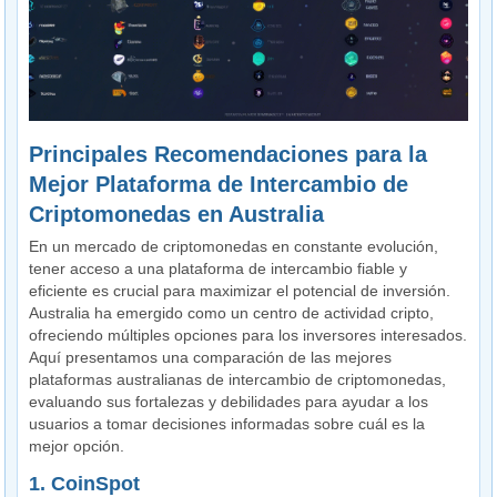
Principales Recomendaciones para la
Mejor Plataforma de Intercambio de
Criptomonedas en Australia
En un mercado de criptomonedas en constante evolución,
tener acceso a una plataforma de intercambio fiable y
eficiente es crucial para maximizar el potencial de inversión.
Australia ha emergido como un centro de actividad cripto,
ofreciendo múltiples opciones para los inversores interesados.
Aquí presentamos una comparación de las mejores
plataformas australianas de intercambio de criptomonedas,
evaluando sus fortalezas y debilidades para ayudar a los
usuarios a tomar decisiones informadas sobre cuál es la
mejor opción.
1. CoinSpot