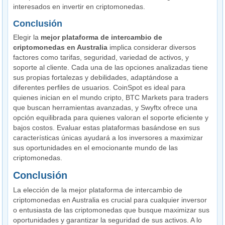
interesados en invertir en criptomonedas.
Conclusión
Elegir la
mejor plataforma de intercambio de
criptomonedas en Australia
implica considerar diversos
factores como tarifas, seguridad, variedad de activos, y
soporte al cliente. Cada una de las opciones analizadas tiene
sus propias fortalezas y debilidades, adaptándose a
diferentes perfiles de usuarios. CoinSpot es ideal para
quienes inician en el mundo cripto, BTC Markets para traders
que buscan herramientas avanzadas, y Swyftx ofrece una
opción equilibrada para quienes valoran el soporte eficiente y
bajos costos. Evaluar estas plataformas basándose en sus
características únicas ayudará a los inversores a maximizar
sus oportunidades en el emocionante mundo de las
criptomonedas.
Conclusión
La elección de la mejor plataforma de intercambio de
criptomonedas en Australia es crucial para cualquier inversor
o entusiasta de las criptomonedas que busque maximizar sus
oportunidades y garantizar la seguridad de sus activos. A lo