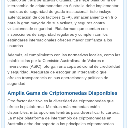
cuando se trata de activos digitales. La mejor plataforma de
intercambio de criptomonedas en Australia debe implementar
medidas de seguridad de grado institucional. Esto incluye
autenticación de dos factores (2FA), almacenamiento en frío
para la gran mayoría de sus activos, y seguros contra
violaciones de seguridad. Plataformas que cuentan con
inspecciones de seguridad regulares y cumplen con los
estándares internacionales ofrecen mayor confianza a los
usuarios.
Además, el cumplimiento con las normativas locales, como las
establecidas por la Comisión Australiana de Valores e
Inversiones (ASIC), otorgan una capa adicional de credibilidad
y seguridad. Asegúrate de escoger un intercambio que
ofrezca transparencia en sus operaciones y políticas de
seguridad.
Amplia Gama de Criptomonedas Disponibles
Otro factor decisivo es la diversidad de criptomonedas que
ofrece la plataforma. Mientras más monedas estén
disponibles, más opciones tendrás para diversificar tu cartera.
La mejor plataforma de intercambio de criptomonedas en
Australia debe dar soporte a las principales criptomonedas