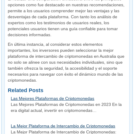
opciones como fue destacado en nuestras recomendaciones,
permite a los usuarios comprender mejor las ventajas y las
desventajas de cada plataforma. Con tanto los análisis de
expertos como los testimonios de usuarios reales, los
potenciales usuarios tienen una guía confiable para tomar
decisiones informadas.
En última instancia, al considerar estos elementos
importantes, los inversores pueden seleccionar la mejor
plataforma de intercambio de criptomonedas en Australia que
no solo se alinee con sus necesidades individuales, sino que
también ofrezca la seguridad, la accesibilidad y el soporte
necesarios para navegar con éxito el dinámico mundo de las
criptomonedas.
Related Posts
Las Mejores Plataformas de Criptomonedas
Las Mejores Plataformas de Criptomonedas en 2023 En la
era digital actual, invertir en criptomonedas…
La Mejor Plataforma de Intercambio de Criptomonedas
La Mejor Plataforma de Intercambio de Criptomonedas: